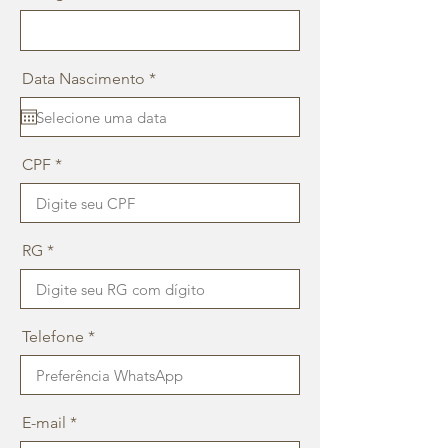
r
Data Nascimento
*
e
q
u
i
r
CPF
e
d
RG
Telefone
E-mail