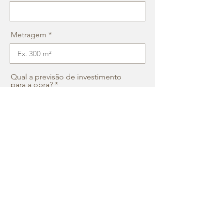
Metragem
Qual a previsão de investimento
para a obra?
Como nos conheceu?
Caso possua, faça o upload da
Planta Baixa
Enviar Planta