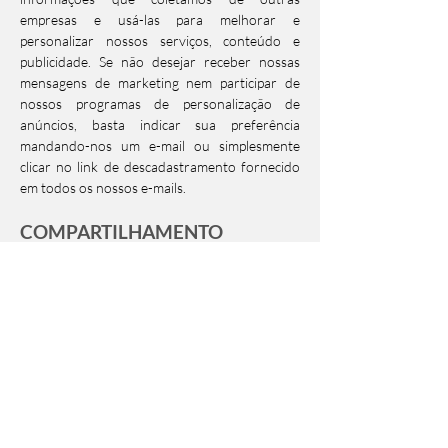
empresas e usá-las para melhorar e
personalizar nossos serviços, conteúdo e
publicidade. Se não desejar receber nossas
mensagens de marketing nem participar de
nossos programas de personalização de
anúncios, basta indicar sua preferência
mandando-nos um e-mail ou simplesmente
clicar no link de descadastramento fornecido
em todos os nossos e-mails.
COMPARTILHAMENTO
INFORMAÇÕES PESSOAIS COM
OUTRAS PARTES
Podemos compartilhar suas informações
pessoais com:
Membros da empresa
Kaitazoff Arquitetura e
Design
para fornecer conteúdo, produtos e
serviços conjunto (como registro, transações e